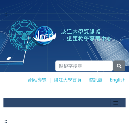
:::
網站導覽
|
淡江大學首頁
|
資訊處
|
English
:::