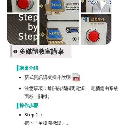
多媒體教室講桌
▐ 講桌介紹
新式資訊講桌操作說明
注意事項：離開前請關閉電源， 電腦需由系統
面板上關機。
▐ 操作步驟
Step１：
按下『單槍開機鍵』。