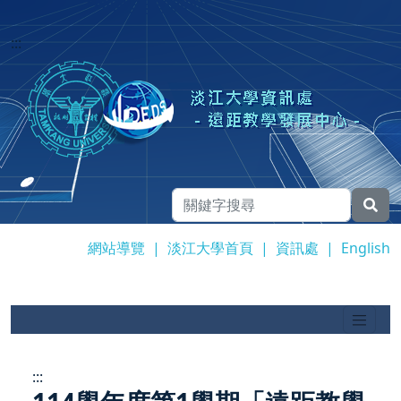
:::
網站導覽
|
淡江大學首頁
|
資訊處
|
English
:::